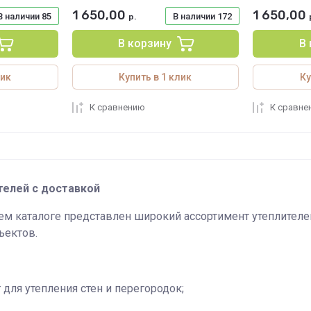
1 650,00
1 650,00
В наличии
85
В наличии
172
р.
В корзину
В
лик
Купить в 1 клик
Ку
К сравнению
К сравне
телей с доставкой
 каталоге представлен широкий ассортимент утеплителе
ъектов.
для утепления стен и перегородок;