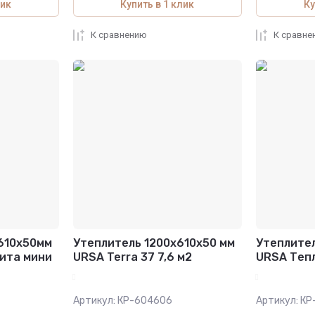
лик
Купить в 1 клик
Ку
К сравнению
К сравне
610х50мм
Утеплитель 1200х610х50 мм
Утеплител
ита мини
URSA Terra 37 7,6 м2
URSA Теп
Артикул:
КР-604606
Артикул:
КР