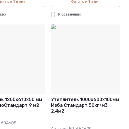
пить в 1 клик
Купить в 1 клик
нию
К сравнению
ь 1200х610х50 мм
Утеплитель 1000х600х100мм
лоСтандарт 9 м2
Изба Стандарт 50кг\м3
2,4м2
-604608
Артикул:
КР-654629