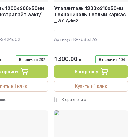
ль 1200х600х50мм
Утеплитель 1200х610х50мм
кстралайт 33кг/
Технониколь Теплый каркас
_37 7,3м2
-S424602
Артикул:
КР-635376
1 300,00
В наличии
237
В наличии
104
р.
р.
 корзину
В корзину
пить в 1 клик
Купить в 1 клик
нию
К сравнению