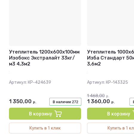
Утеплитель 1200х600х100мм
Утеплитель 1000х
Изобокс Экстралайт 33кг/
Изба Стандарт 50
м3 4,3м2
3,6м2
Артикул:
КР-424639
Артикул:
КР-143325
1 468,00
р.
1 350,00
1 360,00
В наличии
272
р.
р.
В корзину
В корзину
Купить в 1 клик
Купить в 1 к