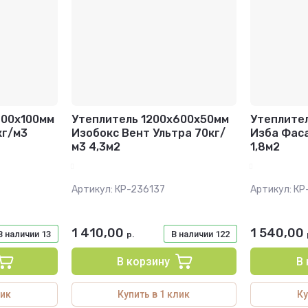
600х100мм
Утеплитель 1200х600х50мм
Утеплите
кг/м3
Изобокс Вент Ультра 70кг/
Изба Фаса
м3 4,3м2
1,8м2
Артикул:
КР-236137
Артикул:
КР
1 410,00
1 540,00
В наличии
13
В наличии
122
р.
В корзину
В
лик
Купить в 1 клик
Ку