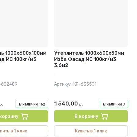
ль 1000х600х100мм
Утеплитель 1000х600х50мм
д МС 100кг/м3
Изба Фасад МС 100кг/м3
3,6м2
-602489
Артикул:
КР-635501
1 540,00
В наличии
162
В наличии
3
р.
р.
 корзину
В корзину
пить в 1 клик
Купить в 1 клик