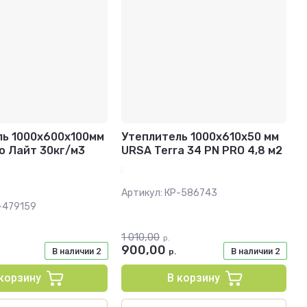
ль 1000х600х100мм
Утеплитель 1000х610х50 мм
о Лайт 30кг/м3
URSA Terra 34 PN PRO 4,8 м2
Артикул:
КР-586743
-479159
1 010,00
р.
900,00
В наличии
2
В наличии
2
р.
 корзину
В корзину