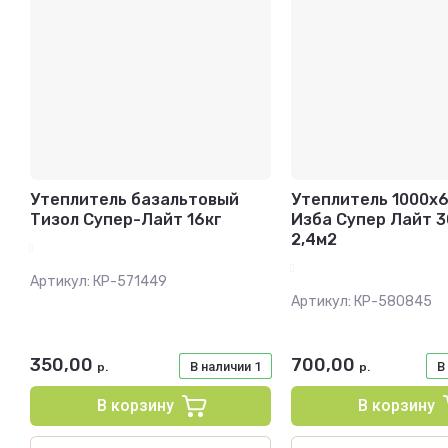
Название - Я-А
Название - А-Я
Утеплитель базальтовый
Утеплитель 1000х
Тизол Супер-Лайт 16кг
Изба Супер Лайт 3
2,4м2
Артикул:
КР-571449
Артикул:
КР-580845
350,00
700,00
В наличии
1
В
р.
р.
В корзину
В корзину