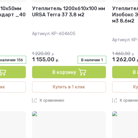
610х50мм
Утеплитель 1200х610х100 мм
Утеплите
ндарт _40
URSA Terra 37 3,8 м2
Изобокс Э
м3 8,6м2
Артикул:
КР-604605
Артикул:
КР
1 220,00
1 460,00
р.
р.
1 155,00
1 262,00
 наличии
156
В наличии
1
р.
В корзину
В
лик
Купить в 1 клик
Ку
К сравнению
К сравне