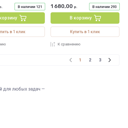
1 680,00
В наличии
121
В наличии
293
р.
р.
 корзину
В корзину
пить в 1 клик
Купить в 1 клик
нию
К сравнению
1
2
3
й для любых задач —