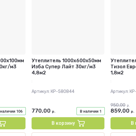
600х100мм
Утеплитель 1000х600х50мм
Утеплите
0кг/м3
Изба Супер Лайт 30кг/м3
Тизол Евр
4,8м2
1,8м2
Артикул:
КР-580844
Артикул:
КР
950,00
р.
770,00
859,00
 наличии
106
В наличии
1
р.
р.
В корзину
В