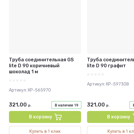
Название - Я-А
Название - А-Я
Труба соединительная GS
Труба соединител
lite D 90 коричневый
lite D 90 графит
шоколад 1 м
Артикул:
КР-597308
Артикул:
КР-565970
321,00
321,00
В наличии
19
р.
р.
В корзину
В корзину
Купить в 1 клик
Купить в 1 к