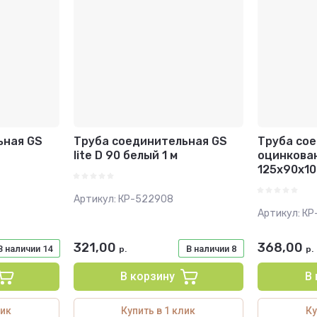
ьная GS
Труба соединительная GS
Труба со
lite D 90 белый 1 м
оцинкова
125х90х10
Артикул:
КР-522908
Артикул:
КР
321,00
368,00
В наличии
14
В наличии
8
р.
р.
В корзину
В
лик
Купить в 1 клик
Ку